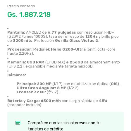
Precio contado
Gs.
Pantalla:
AMOLED de
6.77 pulgadas
con resolución FHD+
(
$2392 \times 1080$
),
tasa de refresco de
120Hz
y brillo pico
de
3200 nits
.
Protección
Gorilla Glass Victus 2
.
Procesador:
MediaTek
Helio G200-Ultra
(6nm,
octa-core
hasta 2.
2GHz).
Memoria:
8GB RAM
(LPDDR4X) +
256GB
de almacenamiento
(UFS 2.
2),
expandible mediante tarjeta microSD.
Cámaras:
Principal:
200 MP
(f/1.
7) con estabilización óptica (
OIS
).
Ultra Gran Angular:
8 MP
(f/2.
2).
Frontal:
32 MP
(f/2.
2).
Batería y Carga:
6500 mAh
con carga rápida de
45W
(cargador incluido).
Comprá en cuotas sin intereses con tu
tarjetas de crédito