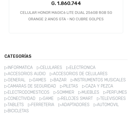
G.
CELULAR HONOR MAGIC6 LITE DUAL 256GB 8GB 5G
C
ORANGE 2 ANOS GTA - NO CUBRE GOLPES
CATEGORÍAS
▷INFORMATICA
▷CELULARES
▷ELECTRONICA
▷ACCESORIOS AUDIO
▷ACCESORIOS DE CELULARES
▷GENERAL
▷GAMES
▷BAZAR
▷INSTRUMENTOS MUSICALES
▷CAMARAS DE SEGURIDAD
▷PILETAS
▷CAZA Y PEZCA
▷ELECTRODOMESTICOS
▷SOMMIER
▷MUEBLES
▷PERFUMES
▷CONECTIVIDAD
▷GAME
▷RELOJES SMART
▷TELEVISORES
▷TABLETS
▷FERRETERIA
▷ADAPTADORES
▷AUTOMOVIL
▷BICICLETAS