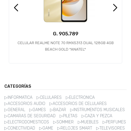
G.
CELULAR REALME NOTE 70 RMX5313 DUAL 128GB 4GB
BEACH GOLD *ANATEL*
CATEGORÍAS
▷INFORMATICA
▷CELULARES
▷ELECTRONICA
▷ACCESORIOS AUDIO
▷ACCESORIOS DE CELULARES
▷GENERAL
▷GAMES
▷BAZAR
▷INSTRUMENTOS MUSICALES
▷CAMARAS DE SEGURIDAD
▷PILETAS
▷CAZA Y PEZCA
▷ELECTRODOMESTICOS
▷SOMMIER
▷MUEBLES
▷PERFUMES
▷CONECTIVIDAD
▷GAME
▷RELOJES SMART
▷TELEVISORES