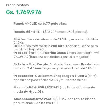
Precio contado
Gs.
Panel:
AMOLED de
6.77 pulgadas
.
Resolución:
FHD+ (
$2392 \times 1080$
píxeles).
Fluidez:
Tasa de refresco de
120Hz
y muestreo táctil de
240Hz.
Brillo:
Pico máximo de
3200 nits
, líder en su clase para
visibilidad bajo el sol.
Protección:
Cristal
Gorilla Glass 7i
con tecnología
Wet
Touch 2.0
(funciona con dedos o pantalla mojados).
Estética Mist Purple:
Acabado lila suave, ultra delgado
con solo
7.40 mm
de grosor y un peso ligero de
178 g
.
Procesador:
Qualcomm Snapdragon 6 Gen 3
(4nm),
optimizado para eficiencia 5G y multitarea fluida.
Memoria RAM:
8GB
LPDDR4X (ampliable virtualmente
mediante HyperOS).
Almacenamiento:
256GB
UFS 2.2, con ranura híbrida
para
microSD de hasta 1TB
.