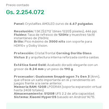
Precio contado
Gs.
Panel:
CrystalRes AMOLED curvo de
6.67 pulgadas
.
Resolución:
1.5K (
$2712 \times 1220$
píxeles), 446 ppi.
Fluidez:
Tasa de refresco de
120Hz
y muestreo táctil
instantáneo de 2160Hz.
Brillo:
Pico máximo de
3000 nits
con soporte para
HDR10+ y Dolby Vision.
Protección:
Cristal frontal
Corning Gorilla Glass
Victus 2
y arquitectura interna reforzada contra caídas.
Estética Sand Gold:
Acabado dorado elegante con un
grosor de
8.24 mm
y un peso de
190 g
.
Procesador:
Qualcomm Snapdragon 7s Gen 3
(4nm),
que ofrece un salto importante en IA y rendimiento en
juegos frente a la serie anterior.
Memoria RAM:
12GB
LPDDR4X (soporta expansión virtual
hasta 24GB totales).
Almacenamiento:
512GB
UFS 2.2 de alta capacidad.
Sistema:
Xiaomi HyperOS
basado en Android 14/15.