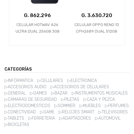
G.
G.
3.630.720
5
CELULAR HOTWAV A26
CELULAR OPPO RENO 13
ULTRA DUAL 256GB 3GB
CPH2689 DUAL 512GB
RAM 4G BLACK
12GB 5G NFC LUMINOUS
BLUE *ANATEL*
CATEGORÍAS
▷INFORMATICA
▷CELULARES
▷ELECTRONICA
▷ACCESORIOS AUDIO
▷ACCESORIOS DE CELULARES
▷GENERAL
▷GAMES
▷BAZAR
▷INSTRUMENTOS MUSICALES
▷CAMARAS DE SEGURIDAD
▷PILETAS
▷CAZA Y PEZCA
▷ELECTRODOMESTICOS
▷SOMMIER
▷MUEBLES
▷PERFUMES
▷CONECTIVIDAD
▷GAME
▷RELOJES SMART
▷TELEVISORES
▷TABLETS
▷FERRETERIA
▷ADAPTADORES
▷AUTOMOVIL
▷BICICLETAS