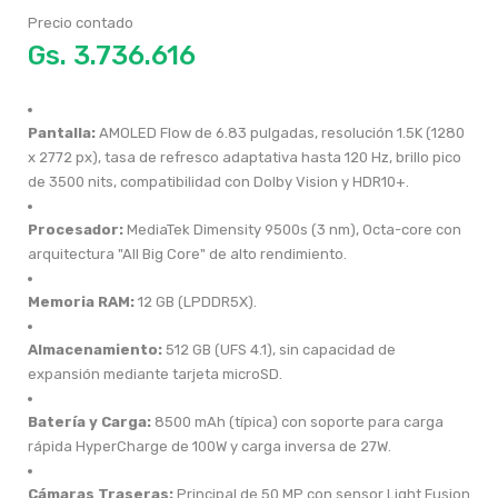
Precio contado
Gs.
Pantalla:
AMOLED Flow de 6.83 pulgadas, resolución 1.5K (1280
x 2772 px), tasa de refresco adaptativa hasta 120 Hz, brillo pico
de 3500 nits, compatibilidad con Dolby Vision y HDR10+.
Procesador:
MediaTek Dimensity 9500s (3 nm), Octa-core con
arquitectura "All Big Core" de alto rendimiento.
Memoria RAM:
12 GB (LPDDR5X).
Almacenamiento:
512 GB (UFS 4.1), sin capacidad de
expansión mediante tarjeta microSD.
Batería y Carga:
8500 mAh (típica) con soporte para carga
rápida HyperCharge de 100W y carga inversa de 27W.
Cámaras Traseras:
Principal de 50 MP con sensor Light Fusion