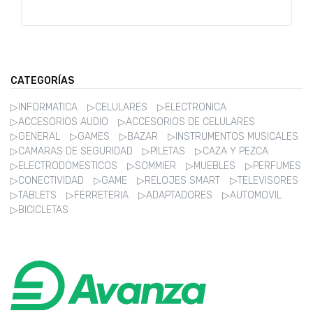
CATEGORÍAS
▷INFORMATICA
▷CELULARES
▷ELECTRONICA
▷ACCESORIOS AUDIO
▷ACCESORIOS DE CELULARES
▷GENERAL
▷GAMES
▷BAZAR
▷INSTRUMENTOS MUSICALES
▷CAMARAS DE SEGURIDAD
▷PILETAS
▷CAZA Y PEZCA
▷ELECTRODOMESTICOS
▷SOMMIER
▷MUEBLES
▷PERFUMES
▷CONECTIVIDAD
▷GAME
▷RELOJES SMART
▷TELEVISORES
▷TABLETS
▷FERRETERIA
▷ADAPTADORES
▷AUTOMOVIL
▷BICICLETAS