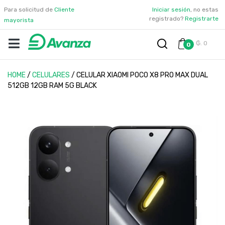
Para solicitud de
Cliente
Iniciar sesión
, no estas
registrado?
Registrarte
mayorista
₲. 0
0
HOME
/
CELULARES
/
CELULAR XIAOMI POCO X8 PRO MAX DUAL
512GB 12GB RAM 5G BLACK