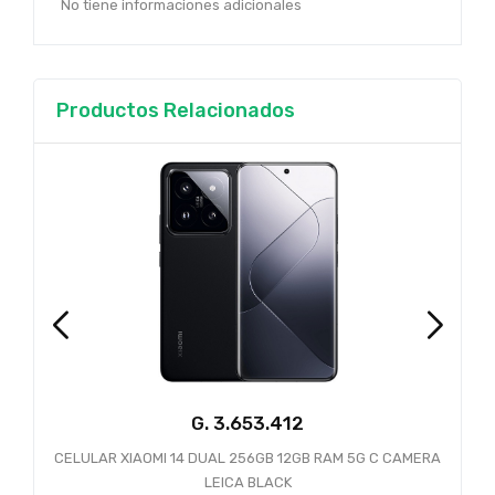
No tiene informaciones adicionales
Productos Relacionados
G.
3.653.412
CELULAR XIAOMI 14 DUAL 256GB 12GB RAM 5G C CAMERA
C
LEICA BLACK