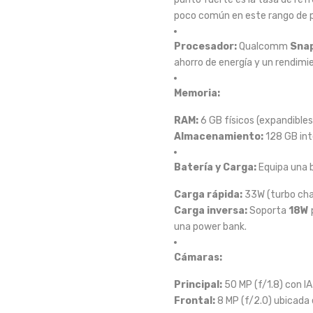
poco común en este rango de p
Procesador:
Qualcomm
Sna
ahorro de energía y un rendimi
Memoria:
RAM:
6 GB físicos (expandible
Almacenamiento:
128 GB int
Batería y Carga:
Equipa una 
Carga rápida:
33W (turbo cha
Carga inversa:
Soporta
18W
una power bank.
Cámaras:
Principal:
50 MP (f/1.8) con IA
Frontal:
8 MP (f/2.0) ubicada 