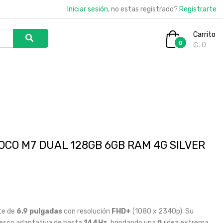
Iniciar sesión
, no estas registrado?
Registrarte
Carrito
0
₲. 0
OCO M7 DUAL 128GB 6GB RAM 4G SILVER
te de
6.9 pulgadas
con resolución
FHD+
(1080 x 2340p). Su
fresco adaptativa de hasta
144Hz
, brindando una fluidez extrema