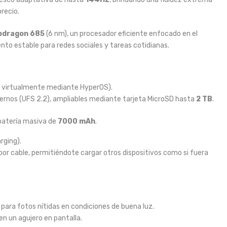
recio.
pdragon 685
(6 nm), un procesador eficiente enfocado en el
ento estable para redes sociales y tareas cotidianas.
s virtualmente mediante HyperOS).
ernos (UFS 2.2), ampliables mediante tarjeta MicroSD hasta
2 TB
.
batería masiva de
7000 mAh
.
rging).
por cable, permitiéndote cargar otros dispositivos como si fuera
 para fotos nítidas en condiciones de buena luz.
en un agujero en pantalla.