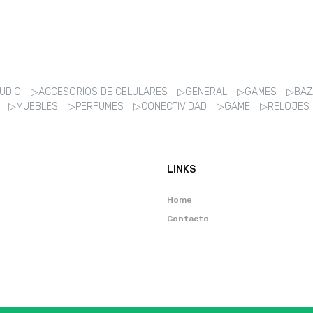
AUDIO
▷ACCESORIOS DE CELULARES
▷GENERAL
▷GAMES
▷BA
R
▷MUEBLES
▷PERFUMES
▷CONECTIVIDAD
▷GAME
▷RELOJES
LINKS
Home
Contacto