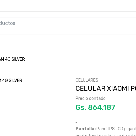
AM 4G SILVER
CELULARES
CELULAR XIAOMI P
Precio contado
Gs.
Pantalla:
Panel IPS LCD gigan
punto fuerte es la tasa de re