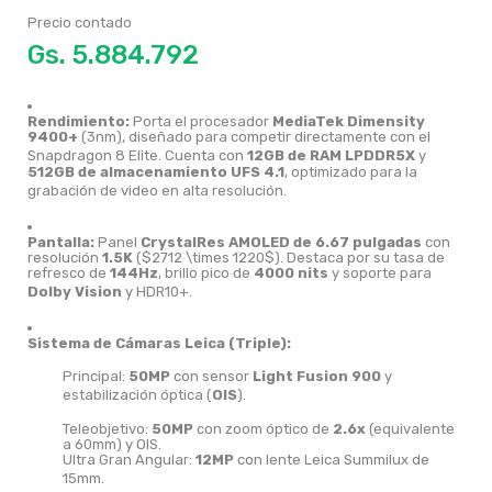
Precio contado
Gs.
Rendimiento:
Porta el procesador
MediaTek Dimensity
9400+
(3nm), diseñado para competir directamente con el
Snapdragon 8 Elite.
Cuenta con
12GB de RAM LPDDR5X
y
512GB de almacenamiento UFS 4.1
, optimizado para la
grabación de video en alta resolución.
Pantalla:
Panel
CrystalRes AMOLED de 6.67 pulgadas
con
resolución
1.5K
(
$2712 \times 1220$
).
Destaca por su tasa de
refresco de
144Hz
, brillo pico de
4000 nits
y soporte para
Dolby Vision
y HDR10+.
Sistema de Cámaras Leica (Triple):
Principal:
50MP
con sensor
Light Fusion 900
y
estabilización óptica (
OIS
).
Teleobjetivo:
50MP
con zoom óptico de
2.6x
(equivalente
a 60mm) y OIS.
Ultra Gran Angular:
12MP
con lente Leica Summilux de
15mm.