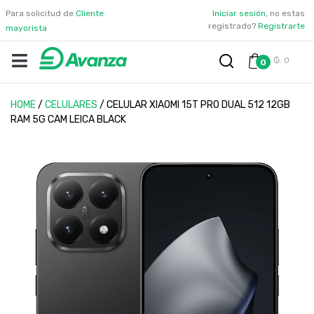
Para solicitud de
Cliente
Iniciar sesión
, no estas
registrado?
Registrarte
mayorista
₲. 0
0
HOME
/
CELULARES
/
CELULAR XIAOMI 15T PRO DUAL 512 12GB
RAM 5G CAM LEICA BLACK