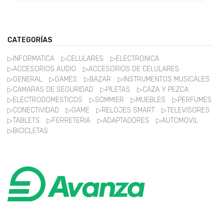
CATEGORÍAS
▷INFORMATICA
▷CELULARES
▷ELECTRONICA
▷ACCESORIOS AUDIO
▷ACCESORIOS DE CELULARES
▷GENERAL
▷GAMES
▷BAZAR
▷INSTRUMENTOS MUSICALES
▷CAMARAS DE SEGURIDAD
▷PILETAS
▷CAZA Y PEZCA
▷ELECTRODOMESTICOS
▷SOMMIER
▷MUEBLES
▷PERFUMES
▷CONECTIVIDAD
▷GAME
▷RELOJES SMART
▷TELEVISORES
▷TABLETS
▷FERRETERIA
▷ADAPTADORES
▷AUTOMOVIL
▷BICICLETAS