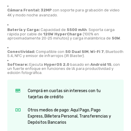
Cámara Frontal:
32MP
con soporte para grabación de video
4K y modo noche avanzado.
Batería y Carga:
Capacidad de
5500 mAh
.
Soporta carga
rápida por cable de
120W HyperCharge
(100% en
aproximadamente 20-25 minutos) y carga inalámbrica de
50W
.
Conectividad:
Compatible con
5G Dual SIM
,
Wi-Fi 7
, Bluetooth
5.4, NFC y emisor de infrarrojos (IR Blaster).
Software:
Ejecuta
HyperOS 2.0
basado en
Android 15
, con
un fuerte enfoque en funciones de IA para productividad y
edición fotográfica.
Comprá en cuotas sin intereses con tu
tarjetas de crédito
Otros medios de pago: Aquí Pago, Pago
Express, Billetera Personal, Transferencias y
Depósitos Bancarios