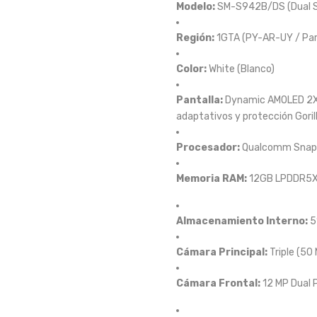
Modelo:
SM-S942B/DS (Dual S
Región:
1GTA (PY-AR-UY / Pa
Color:
White (Blanco)
Pantalla:
Dynamic AMOLED 2X d
adaptativos y protección Gorill
Procesador:
Qualcomm Snapdr
Memoria RAM:
12GB LPDDR5X
Almacenamiento Interno:
5
Cámara Principal:
Triple (50 
Cámara Frontal:
12 MP Dual P