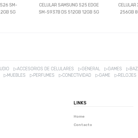
NG S25 EDGE
CELULAR XIAOMI REDMI 13 DUAL
12GB 12GB 5G
256GB 8GB RAM OCEAN BLUE
ICY BLUE
AUDIO
▷ACCESORIOS DE CELULARES
▷GENERAL
▷GAMES
▷BA
R
▷MUEBLES
▷PERFUMES
▷CONECTIVIDAD
▷GAME
▷RELOJES
LINKS
Home
Contacto