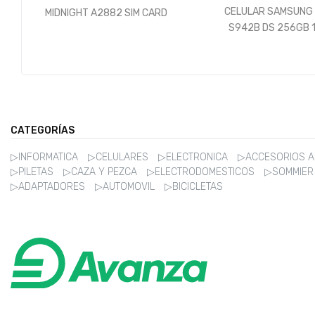
CELULAR SAMSUNG S26 SM-
CELULAR SAMSU
D
S942B DS 256GB 12GB 5G
SM-S937B DS 5
BLACK
TITANIUM 
CATEGORÍAS
▷INFORMATICA
▷CELULARES
▷ELECTRONICA
▷ACCESORIOS 
▷PILETAS
▷CAZA Y PEZCA
▷ELECTRODOMESTICOS
▷SOMMIE
▷ADAPTADORES
▷AUTOMOVIL
▷BICICLETAS