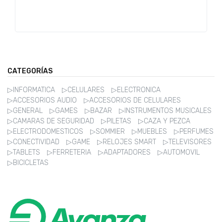
CATEGORÍAS
▷INFORMATICA
▷CELULARES
▷ELECTRONICA
▷ACCESORIOS AUDIO
▷ACCESORIOS DE CELULARES
▷GENERAL
▷GAMES
▷BAZAR
▷INSTRUMENTOS MUSICALES
▷CAMARAS DE SEGURIDAD
▷PILETAS
▷CAZA Y PEZCA
▷ELECTRODOMESTICOS
▷SOMMIER
▷MUEBLES
▷PERFUMES
▷CONECTIVIDAD
▷GAME
▷RELOJES SMART
▷TELEVISORES
▷TABLETS
▷FERRETERIA
▷ADAPTADORES
▷AUTOMOVIL
▷BICICLETAS