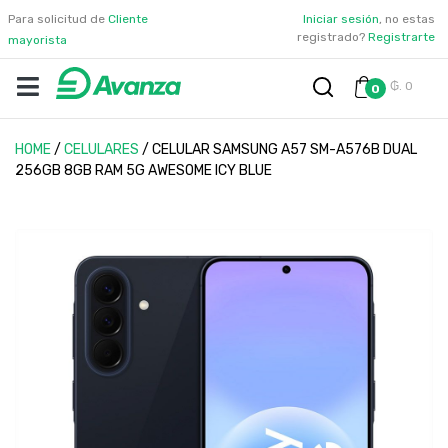
Para solicitud de
Cliente
Iniciar sesión
, no estas
registrado?
Registrarte
mayorista
₲. 0
0
HOME
/
CELULARES
/
CELULAR SAMSUNG A57 SM-A576B DUAL
256GB 8GB RAM 5G AWESOME ICY BLUE