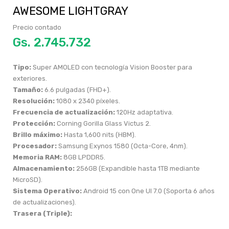
AWESOME LIGHTGRAY
Precio contado
Gs.
Tipo:
Super AMOLED con tecnología Vision Booster para
exteriores.
Tamaño:
6.6 pulgadas (FHD+).
Resolución:
1080 x 2340 píxeles.
Frecuencia de actualización:
120Hz adaptativa.
Protección:
Corning Gorilla Glass Victus 2.
Brillo máximo:
Hasta 1,600 nits (HBM).
Procesador:
Samsung Exynos 1580 (Octa-Core, 4nm).
Memoria RAM:
8GB LPDDR5.
Almacenamiento:
256GB (Expandible hasta 1TB mediante
MicroSD).
Sistema Operativo:
Android 15 con One UI 7.0 (Soporta 6 años
de actualizaciones).
Trasera (Triple):