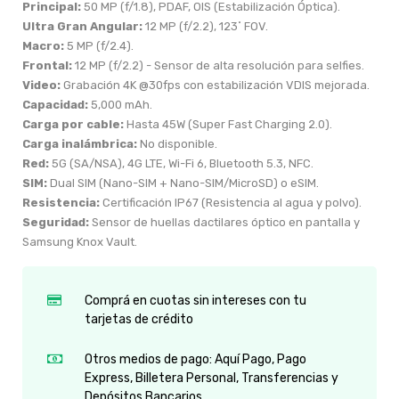
Principal:
50 MP (f/1.8), PDAF, OIS (Estabilización Óptica).
Ultra Gran Angular:
12 MP (f/2.2), 123˚ FOV.
Macro:
5 MP (f/2.4).
Frontal:
12 MP (f/2.2) - Sensor de alta resolución para selfies.
Video:
Grabación 4K @30fps con estabilización VDIS mejorada.
Capacidad:
5,000 mAh.
Carga por cable:
Hasta 45W (Super Fast Charging 2.0).
Carga inalámbrica:
No disponible.
Red:
5G (SA/NSA), 4G LTE, Wi-Fi 6, Bluetooth 5.3, NFC.
SIM:
Dual SIM (Nano-SIM + Nano-SIM/MicroSD) o eSIM.
Resistencia:
Certificación IP67 (Resistencia al agua y polvo).
Seguridad:
Sensor de huellas dactilares óptico en pantalla y
Samsung Knox Vault.
Comprá en cuotas sin intereses con tu
tarjetas de crédito
Otros medios de pago: Aquí Pago, Pago
Express, Billetera Personal, Transferencias y
Depósitos Bancarios