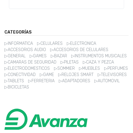
CATEGORÍAS
▷INFORMATICA
▷CELULARES
▷ELECTRONICA
▷ACCESORIOS AUDIO
▷ACCESORIOS DE CELULARES
▷GENERAL
▷GAMES
▷BAZAR
▷INSTRUMENTOS MUSICALES
▷CAMARAS DE SEGURIDAD
▷PILETAS
▷CAZA Y PEZCA
▷ELECTRODOMESTICOS
▷SOMMIER
▷MUEBLES
▷PERFUMES
▷CONECTIVIDAD
▷GAME
▷RELOJES SMART
▷TELEVISORES
▷TABLETS
▷FERRETERIA
▷ADAPTADORES
▷AUTOMOVIL
▷BICICLETAS