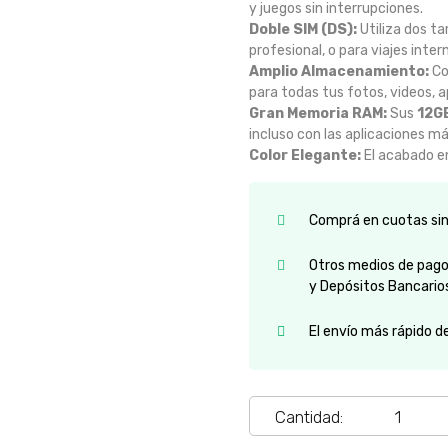
y juegos sin interrupciones.
Doble SIM (DS):
Utiliza dos ta
profesional, o para viajes inter
Amplio Almacenamiento:
C
para todas tus fotos, videos, a
Gran Memoria RAM:
Sus
12G
incluso con las aplicaciones m
Color Elegante:
El acabado 
Comprá en cuotas sin 
Otros medios de pago:
y Depósitos Bancario
El envío más rápido d
Cantidad: