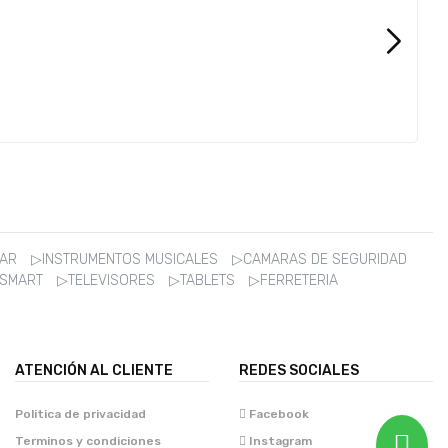
ZAR
▷INSTRUMENTOS MUSICALES
▷CAMARAS DE SEGURIDAD
 SMART
▷TELEVISORES
▷TABLETS
▷FERRETERIA
ATENCIÓN AL CLIENTE
REDES SOCIALES
Politica de privacidad
Facebook
Terminos y condiciones
Instagram