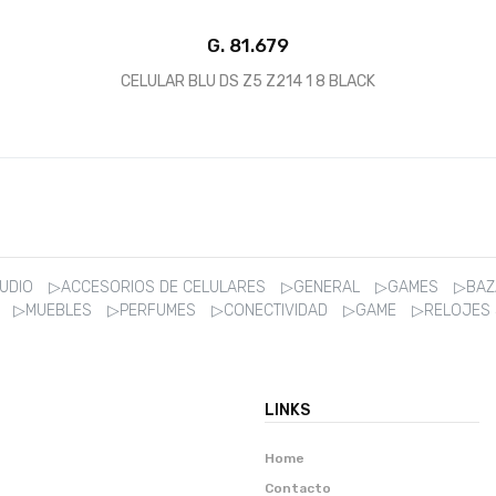
G.
CELULAR BLU DS Z5 Z214 1 8 BLACK
AUDIO
▷ACCESORIOS DE CELULARES
▷GENERAL
▷GAMES
▷BA
R
▷MUEBLES
▷PERFUMES
▷CONECTIVIDAD
▷GAME
▷RELOJES
LINKS
Home
Contacto