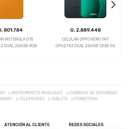
G.
G.
CELULAR OPPO RENO 14 F
CELULAR XIAOMI REDMI 13 DUAL
2743 DUAL 256GB 12GB 5G
128GB 6GB RAM MIDNIGHT
NFC GREEN
BLACK NEGRO OCASO
ZAR
▷INSTRUMENTOS MUSICALES
▷CAMARAS DE SEGURIDAD
 SMART
▷TELEVISORES
▷TABLETS
▷FERRETERIA
ATENCIÓN AL CLIENTE
REDES SOCIALES