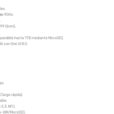
les.
n:
90Hz.
.
G99 (6nm).
andible hasta 1TB mediante MicroSD).
6 con One UI 8.0.
ps.
Carga rápida).
ible.
 5.3, NFC.
o-SIM/MicroSD).