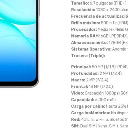
Tamaño:
6.7 pulgadas (FHD+).
Resolución:
1080 x 2400 píxe
Frecuencia de actualizació
Brillo máximo:
800 nits (HBM)
Procesador:
MediaTek Helio 
Memoria RAM:
6GB LPDDR4X.
Almacenamiento:
128GB (Exp
Sistema Operativo:
Android 1
Trasera (Triple):
Principal:
50 MP (f/1.8), PDAF.
Profundidad:
2 MP (f/2.4).
Macro:
2 MP (f/2.4).
Frontal:
13 MP (f/2.0).
Video:
Grabación 1080p @30f
Capacidad:
5,000 mAh.
Carga por cable:
Hasta 25W (
Carga inalámbrica:
No dispon
Red:
4G LTE, Wi-Fi 5, Bluetooth
SIM:
Dual SIM (Nano-SIM + Nan