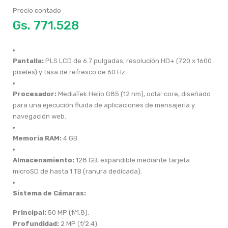
Precio contado
Gs.
Pantalla:
PLS LCD de 6.7 pulgadas, resolución HD+ (720 x 1600
píxeles) y tasa de refresco de 60 Hz.
Procesador:
MediaTek Helio G85 (12 nm), octa-core, diseñado
para una ejecución fluida de aplicaciones de mensajería y
navegación web.
Memoria RAM:
4 GB.
Almacenamiento:
128 GB, expandible mediante tarjeta
microSD de hasta 1 TB (ranura dedicada).
Sistema de Cámaras:
Principal:
50 MP (f/1.8).
Profundidad:
2 MP (f/2.4).