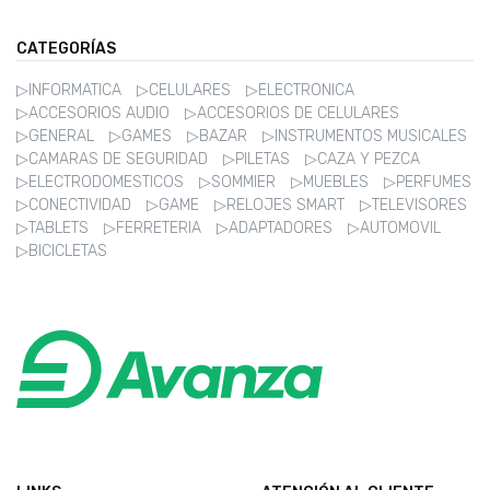
CATEGORÍAS
▷INFORMATICA
▷CELULARES
▷ELECTRONICA
▷ACCESORIOS AUDIO
▷ACCESORIOS DE CELULARES
▷GENERAL
▷GAMES
▷BAZAR
▷INSTRUMENTOS MUSICALES
▷CAMARAS DE SEGURIDAD
▷PILETAS
▷CAZA Y PEZCA
▷ELECTRODOMESTICOS
▷SOMMIER
▷MUEBLES
▷PERFUMES
▷CONECTIVIDAD
▷GAME
▷RELOJES SMART
▷TELEVISORES
▷TABLETS
▷FERRETERIA
▷ADAPTADORES
▷AUTOMOVIL
▷BICICLETAS