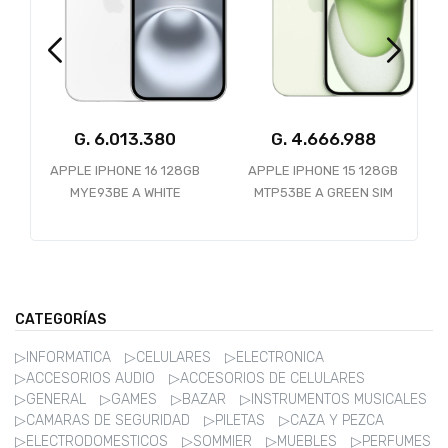
G.
G.
518.134
8GB
APPLE IPHONE 15 128GB
CELULAR SAMSUNG A05
MTP53BE A GREEN SIM
SM-A055M DS 64GB 4GB
CARD ESIM ANATEL
RAM BLACK 1GTA PY-AR-
UY
CATEGORÍAS
▷INFORMATICA
▷CELULARES
▷ELECTRONICA
▷ACCESORIOS AUDIO
▷ACCESORIOS DE CELULARES
▷GENERAL
▷GAMES
▷BAZAR
▷INSTRUMENTOS MUSICALES
▷CAMARAS DE SEGURIDAD
▷PILETAS
▷CAZA Y PEZCA
▷ELECTRODOMESTICOS
▷SOMMIER
▷MUEBLES
▷PERFUMES