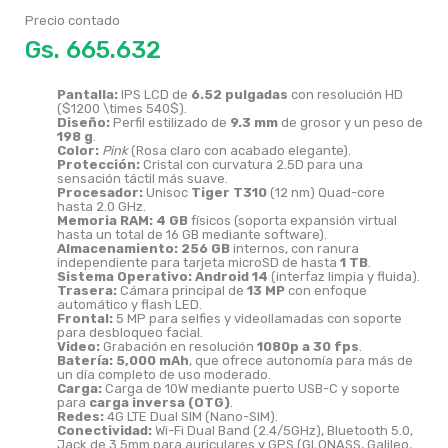
Precio contado
Gs.
Pantalla:
IPS LCD de
6.52 pulgadas
con resolución HD
(
$1200 \times 540$
).
Diseño:
Perfil estilizado de
9.3 mm
de grosor y un peso de
198 g
.
Color:
Pink
(Rosa claro con acabado elegante).
Protección:
Cristal con curvatura 2.5D para una
sensación táctil más suave.
Procesador:
Unisoc
Tiger T310
(12 nm) Quad-core
hasta 2.0 GHz.
Memoria RAM:
4 GB
físicos (soporta expansión virtual
hasta un total de 16 GB mediante software).
Almacenamiento:
256 GB
internos, con ranura
independiente para tarjeta microSD de hasta
1 TB
.
Sistema Operativo:
Android 14
(interfaz limpia y fluida).
Trasera:
Cámara principal de
13 MP
con enfoque
automático y flash LED.
Frontal:
5 MP para selfies y videollamadas con soporte
para desbloqueo facial.
Video:
Grabación en resolución
1080p a 30 fps
.
Batería:
5,000 mAh
, que ofrece autonomía para más de
un día completo de uso moderado.
Carga:
Carga de 10W mediante puerto USB-C y soporte
para
carga inversa (OTG)
.
Redes:
4G LTE Dual SIM (Nano-SIM).
Conectividad:
Wi-Fi Dual Band (2.4/5GHz), Bluetooth 5.0,
Jack de 3.5mm para auriculares y GPS (GLONASS, Galileo,