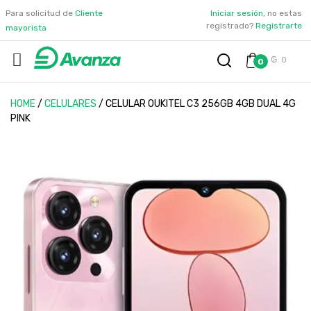
Para solicitud de
Cliente
Iniciar sesión
, no estas
registrado?
Registrarte
mayorista
₲. 0
0
HOME
/
CELULARES
/
CELULAR OUKITEL C3 256GB 4GB DUAL 4G
PINK