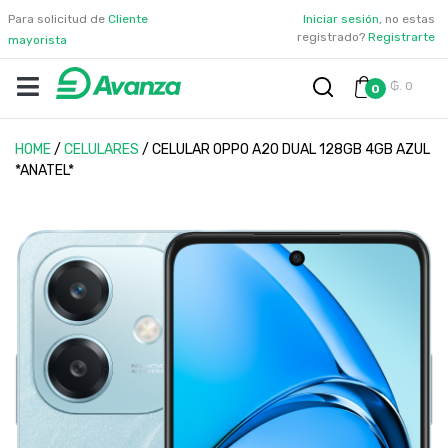
Para solicitud de
Cliente
Iniciar sesión
, no estas
registrado?
Registrarte
mayorista
₲. 0
0
HOME
/
CELULARES
/
CELULAR OPPO A20 DUAL 128GB 4GB AZUL
*ANATEL*