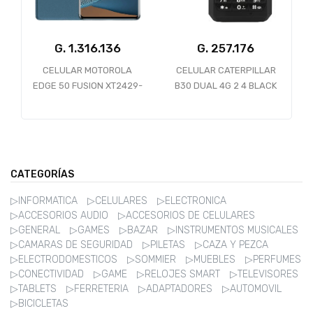
G.
1.316.136
G.
CELULAR MOTOROLA
CELULAR CATERPILLAR
EDGE 50 FUSION XT2429-
B30 DUAL 4G 2 4 BLACK
2 128GB 8GB 5G FOREST
BLUE *SLIM-SIN
CARGADOR*
CATEGORÍAS
▷INFORMATICA
▷CELULARES
▷ELECTRONICA
▷ACCESORIOS AUDIO
▷ACCESORIOS DE CELULARES
▷GENERAL
▷GAMES
▷BAZAR
▷INSTRUMENTOS MUSICALES
▷CAMARAS DE SEGURIDAD
▷PILETAS
▷CAZA Y PEZCA
▷ELECTRODOMESTICOS
▷SOMMIER
▷MUEBLES
▷PERFUMES
▷CONECTIVIDAD
▷GAME
▷RELOJES SMART
▷TELEVISORES
▷TABLETS
▷FERRETERIA
▷ADAPTADORES
▷AUTOMOVIL
▷BICICLETAS