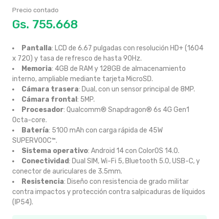
Precio contado
Gs.
Pantalla
: LCD de 6.67 pulgadas con resolución HD+ (1604
x 720) y tasa de refresco de hasta 90Hz.
Memoria
: 4GB de RAM y 128GB de almacenamiento
interno, ampliable mediante tarjeta MicroSD.
Cámara trasera
: Dual, con un sensor principal de 8MP.
Cámara frontal
: 5MP.
Procesador
: Qualcomm® Snapdragon® 6s 4G Gen1
Octa-core.
Batería
: 5100 mAh con carga rápida de 45W
SUPERVOOC™.
Sistema operativo
: Android 14 con ColorOS 14.0.
Conectividad
: Dual SIM, Wi-Fi 5, Bluetooth 5.0, USB-C, y
conector de auriculares de 3.5mm.
Resistencia
: Diseño con resistencia de grado militar
contra impactos y protección contra salpicaduras de líquidos
(IP54).