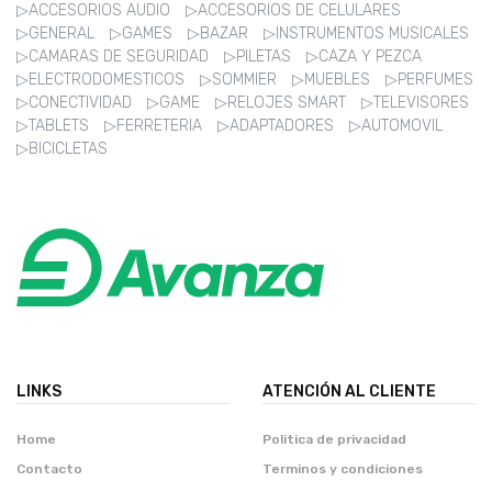
▷ACCESORIOS AUDIO
▷ACCESORIOS DE CELULARES
▷GENERAL
▷GAMES
▷BAZAR
▷INSTRUMENTOS MUSICALES
▷CAMARAS DE SEGURIDAD
▷PILETAS
▷CAZA Y PEZCA
▷ELECTRODOMESTICOS
▷SOMMIER
▷MUEBLES
▷PERFUMES
▷CONECTIVIDAD
▷GAME
▷RELOJES SMART
▷TELEVISORES
▷TABLETS
▷FERRETERIA
▷ADAPTADORES
▷AUTOMOVIL
▷BICICLETAS
LINKS
ATENCIÓN AL CLIENTE
Home
Politica de privacidad
Contacto
Terminos y condiciones