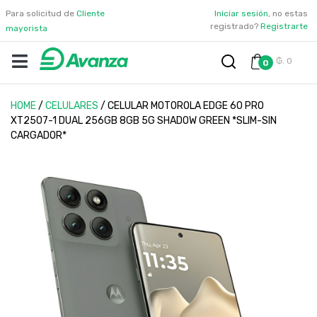
Para solicitud de
Cliente
Iniciar sesión
, no estas
registrado?
Registrarte
mayorista
₲. 0
0
HOME
/
CELULARES
/
CELULAR MOTOROLA EDGE 60 PRO
XT2507-1 DUAL 256GB 8GB 5G SHADOW GREEN *SLIM-SIN
CARGADOR*