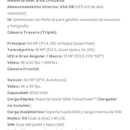
Memoria RAM:
8 GB LPDDR5X
.
Almacenamiento Interno:
256 GB
(UFS 4.0 de alta
velocidad).
IA:
Optimizado con Moto AI para gestión avanzada de recursos
y fotografía.
Cámara Trasera (Triple):
Principal:
50 MP (f/1.4, OIS, enfoque Quad Pixel).
Teleobjetivo:
10 MP (f/2.0, Zoom óptico 3x, OIS).
Ultra Gran Angular / Macro:
13 MP (f/2.2, FOV 120°).
Video:
4K a 60 fps / HDR10+.
Cámara Frontal:
Sensor:
50 MP (f/1.9, Autofocus).
Video:
4K a 30 fps.
Capacidad:
4500 mAh.
Carga Rápida:
Soporta hasta 125W TurboPower™ (
Cargador
no incluido
).
Carga Inalámbrica:
Soporta hasta 50W y carga inversa de 10W.
Redes:
5G
(Sub-6 GHz) / 4G LTE.
SIM:
Dual SIM (eSIM + Nano SIM).