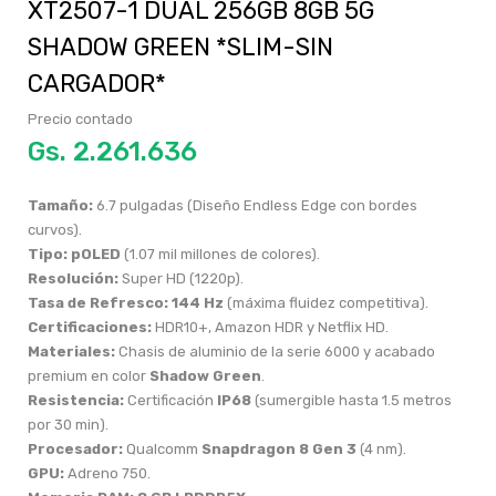
XT2507-1 DUAL 256GB 8GB 5G
SHADOW GREEN *SLIM-SIN
CARGADOR*
Precio contado
Gs.
Tamaño:
6.7 pulgadas (Diseño Endless Edge con bordes
curvos).
Tipo:
pOLED
(1.07 mil millones de colores).
Resolución:
Super HD (1220p).
Tasa de Refresco:
144 Hz
(máxima fluidez competitiva).
Certificaciones:
HDR10+, Amazon HDR y Netflix HD.
Materiales:
Chasis de aluminio de la serie 6000 y acabado
premium en color
Shadow Green
.
Resistencia:
Certificación
IP68
(sumergible hasta 1.5 metros
por 30 min).
Procesador:
Qualcomm
Snapdragon 8 Gen 3
(4 nm).
GPU:
Adreno 750.