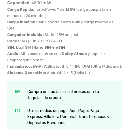
Capacidad:
4500 mAh.
Carga Rápida:
TurboPower™ de
125W
(carga completa en
menos de 20 minutos).
Carga Inalámbrica:
Soporta hasta
50W
y carga inversa de
10W.
Cargador incluido:
Sí, de 125W original.
Redes:
5G
(Sub-6 GHz) / 4G LTE.
SIM:
Dual SIM (
Nano SIM + eSIM
).
Audio:
Altavoces estéreo con
Dolby Atmos
y soporte
Snapdragon Sound™.
Inalámbrico:
Wi-Fi 7
, Bluetooth 5.4, NFC, UWB (Ultra Wideband).
Sistema Operativo:
Android 14 / 15 (Hello UI).
Comprá en cuotas sin intereses con tu
tarjetas de crédito
Otros medios de pago: Aquí Pago, Pago
Express, Billetera Personal, Transferencias y
Depósitos Bancarios