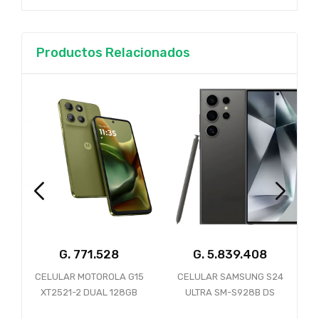
Productos Relacionados
G.
G.
G.
LULAR MOTOROLA G15
CELULAR SAMSUNG S24
CELULAR 
T2521-2 DUAL 128GB
ULTRA SM-S928B DS
F8 ULTRA
GB RAM GREEN *CON
256GB 12GB 5G BLACK
16GB RAM 5