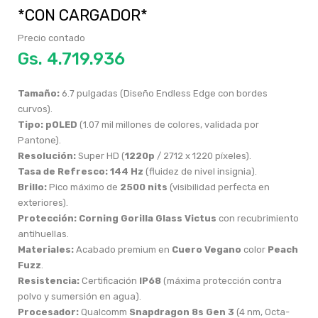
*CON CARGADOR*
Precio contado
Gs.
Tamaño:
6.7 pulgadas (Diseño Endless Edge con bordes
curvos).
Tipo:
pOLED
(1.07 mil millones de colores, validada por
Pantone).
Resolución:
Super HD (
1220p
/ 2712 x 1220 píxeles).
Tasa de Refresco:
144 Hz
(fluidez de nivel insignia).
Brillo:
Pico máximo de
2500 nits
(visibilidad perfecta en
exteriores).
Protección:
Corning Gorilla Glass Victus
con recubrimiento
antihuellas.
Materiales:
Acabado premium en
Cuero Vegano
color
Peach
Fuzz
.
Resistencia:
Certificación
IP68
(máxima protección contra
polvo y sumersión en agua).
Procesador:
Qualcomm
Snapdragon 8s Gen 3
(4 nm, Octa-