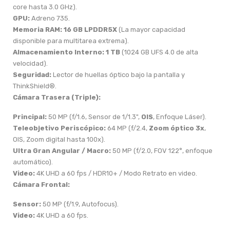
core hasta 3.0 GHz).
GPU:
Adreno 735.
Memoria RAM:
16 GB LPDDR5X
(La mayor capacidad
disponible para multitarea extrema).
Almacenamiento Interno:
1 TB
(1024 GB UFS 4.0 de alta
velocidad).
Seguridad:
Lector de huellas óptico bajo la pantalla y
ThinkShield®.
Cámara Trasera (Triple):
Principal:
50 MP (f/1.6, Sensor de 1/1.3",
OIS
, Enfoque Láser).
Teleobjetivo Periscópico:
64 MP (f/2.4,
Zoom óptico 3x
,
OIS, Zoom digital hasta 100x).
Ultra Gran Angular / Macro:
50 MP (f/2.0, FOV 122°, enfoque
automático).
Video:
4K UHD a 60 fps / HDR10+ / Modo Retrato en video.
Cámara Frontal:
Sensor:
50 MP (f/1.9, Autofocus).
Video:
4K UHD a 60 fps.