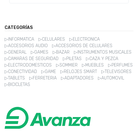
CARGADOR*
TITANIUM 1GTA PY-AR-UY
CATEGORÍAS
▷INFORMATICA
▷CELULARES
▷ELECTRONICA
▷ACCESORIOS AUDIO
▷ACCESORIOS DE CELULARES
▷GENERAL
▷GAMES
▷BAZAR
▷INSTRUMENTOS MUSICALES
▷CAMARAS DE SEGURIDAD
▷PILETAS
▷CAZA Y PEZCA
▷ELECTRODOMESTICOS
▷SOMMIER
▷MUEBLES
▷PERFUMES
▷CONECTIVIDAD
▷GAME
▷RELOJES SMART
▷TELEVISORES
▷TABLETS
▷FERRETERIA
▷ADAPTADORES
▷AUTOMOVIL
▷BICICLETAS