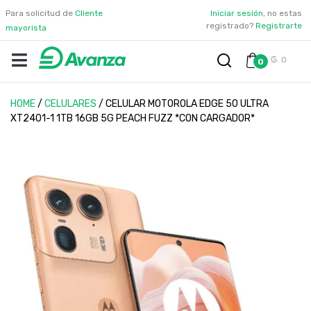
Para solicitud de
Cliente
Iniciar sesión
, no estas
registrado?
Registrarte
mayorista
₲. 0
0
HOME
/
CELULARES
/
CELULAR MOTOROLA EDGE 50 ULTRA
XT2401-1 1TB 16GB 5G PEACH FUZZ *CON CARGADOR*