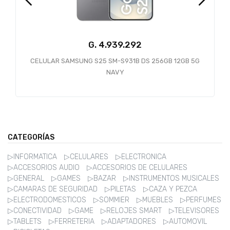
G.
4.939.292
CELULAR SAMSUNG S25 SM-S931B DS 256GB 12GB 5G
CE
NAVY
CATEGORÍAS
▷INFORMATICA
▷CELULARES
▷ELECTRONICA
▷ACCESORIOS AUDIO
▷ACCESORIOS DE CELULARES
▷GENERAL
▷GAMES
▷BAZAR
▷INSTRUMENTOS MUSICALES
▷CAMARAS DE SEGURIDAD
▷PILETAS
▷CAZA Y PEZCA
▷ELECTRODOMESTICOS
▷SOMMIER
▷MUEBLES
▷PERFUMES
▷CONECTIVIDAD
▷GAME
▷RELOJES SMART
▷TELEVISORES
▷TABLETS
▷FERRETERIA
▷ADAPTADORES
▷AUTOMOVIL