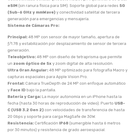
eSIM
(sin ranura física para SIM). Soporte global para redes
5G
(Sub-6 GHz y mmWave)
y conectividad satelital de tercera
generación para emergencias y mensajería.
Sistema de Cámaras Pro:
Principal:
48 MP con sensor de mayor tamaño, apertura de
ƒ/1.78 y estabilización por desplazamiento de sensor de tercera
generación.
Teleobjetivo:
48 MP con diseño de tetraprisma que permite
un
zoom óptico de 5x
y zoom digital de alta resolución.
Ultra Gran Angular:
48 MP optimizado para fotografía Macro y
capturas espaciales para Apple Vision Pro.
Frontal:
Cámara TrueDepth de 24 MP con enfoque automático
y
Face ID
bajo la pantalla.
Batería y Carga:
La mayor autonomía en un iPhone hasta la
fecha (hasta 30 horas de reproducción de video). Puerto
USB-
C (USB 3.2 Gen 2)
con velocidades de transferencia de hasta
20 Gbps y soporte para carga MagSafe de 30W.
Resistencia:
Certificación
IP68
(sumergible hasta 6 metros
por 30 minutos) y resistencia de grado aeroespacial.