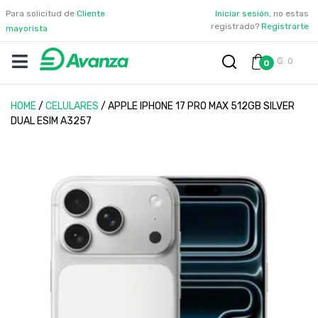
Para solicitud de
Cliente
Iniciar sesión
, no estas
registrado?
Registrarte
mayorista
₲. 0
0
HOME
/
CELULARES
/
APPLE IPHONE 17 PRO MAX 512GB SILVER
DUAL ESIM A3257