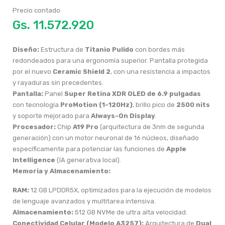
Precio contado
Gs.
Diseño:
Estructura de
Titanio Pulido
con bordes más
redondeados para una ergonomía superior. Pantalla protegida
por el nuevo
Ceramic Shield 2
, con una resistencia a impactos
y rayaduras sin precedentes.
Pantalla:
Panel
Super Retina XDR OLED de 6.9 pulgadas
con tecnología
ProMotion (1-120Hz)
, brillo pico de
2500 nits
y soporte mejorado para
Always-On Display
.
Procesador:
Chip
A19 Pro
(arquitectura de 3nm de segunda
generación) con un motor neuronal de 16 núcleos, diseñado
específicamente para potenciar las funciones de
Apple
Intelligence
(IA generativa local).
Memoria y Almacenamiento:
RAM:
12 GB LPDDR5X, optimizados para la ejecución de modelos
de lenguaje avanzados y multitarea intensiva.
Almacenamiento:
512 GB NVMe de ultra alta velocidad.
Conectividad Celular (Modelo A3257):
Arquitectura de
Dual