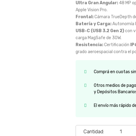
Ultra Gran Angular:
48 MP op
Apple Vision Pro.
Frontal:
Cámara TrueDepth de
Batería y Carga:
Autonomía lí
USB-C (USB 3.2 Gen 2)
con v
carga MagSafe de 30W.
Resistencia:
Certificación
IP
grado aeroespacial contra el po
Comprá en cuotas sin 
Otros medios de pago:
y Depósitos Bancario
El envío más rápido d
Cantidad: