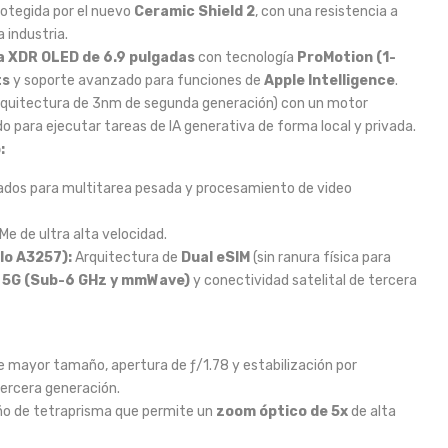
rotegida por el nuevo
Ceramic Shield 2
, con una resistencia a
 industria.
a XDR OLED de 6.9 pulgadas
con tecnología
ProMotion (1-
ts
y soporte avanzado para funciones de
Apple Intelligence
.
rquitectura de 3nm de segunda generación) con un motor
o para ejecutar tareas de IA generativa de forma local y privada.
:
dos para multitarea pesada y procesamiento de video
e de ultra alta velocidad.
lo A3257):
Arquitectura de
Dual eSIM
(sin ranura física para
s
5G (Sub-6 GHz y mmWave)
y conectividad satelital de tercera
 mayor tamaño, apertura de ƒ/1.78 y estabilización por
ercera generación.
ño de tetraprisma que permite un
zoom óptico de 5x
de alta