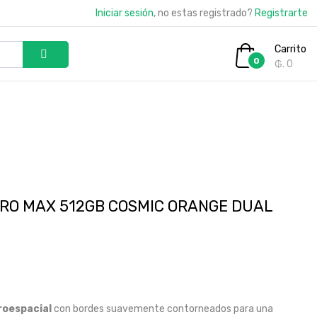
Iniciar sesión
, no estas registrado?
Registrarte
Carrito
0
₲. 0
PRO MAX 512GB COSMIC ORANGE DUAL
roespacial
con bordes suavemente contorneados para una