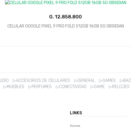
G.
CELULAR GOOGLE PIXEL 9 PRO FOLD 512GB 16GB 5G OBSIDIAN
AUDIO
▷ACCESORIOS DE CELULARES
▷GENERAL
▷GAMES
▷BA
R
▷MUEBLES
▷PERFUMES
▷CONECTIVIDAD
▷GAME
▷RELOJES
LINKS
Home