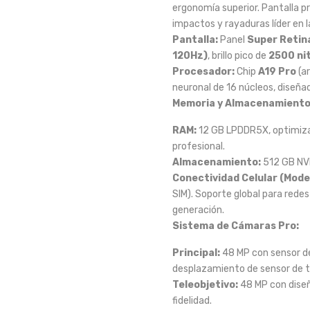
ergonomía superior. Pantalla p
impactos y rayaduras líder en la
Pantalla:
Panel
Super Retin
120Hz)
, brillo pico de
2500 ni
Procesador:
Chip
A19 Pro
(a
neuronal de 16 núcleos, diseñad
Memoria y Almacenamiento
RAM:
12 GB LPDDR5X, optimiza
profesional.
Almacenamiento:
512 GB NVM
Conectividad Celular (Mode
SIM). Soporte global para rede
generación.
Sistema de Cámaras Pro:
Principal:
48 MP con sensor de
desplazamiento de sensor de t
Teleobjetivo:
48 MP con dise
fidelidad.